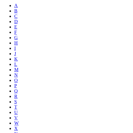
A
B
C
D
E
F
G
H
I
J
K
L
M
N
O
P
Q
R
S
T
U
V
W
X