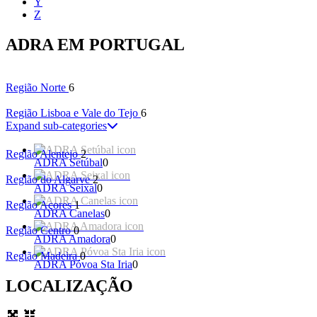
Y
Z
ADRA EM PORTUGAL
Região Norte
6
Região Lisboa e Vale do Tejo
6
Expand sub-categories
Região Alentejo
2
ADRA Setúbal
0
Região do Algarve
2
ADRA Seixal
0
Região Açores
1
ADRA Canelas
0
Região Centro
0
ADRA Amadora
0
Região Madeira
0
ADRA Póvoa Sta Iria
0
LOCALIZAÇÃO