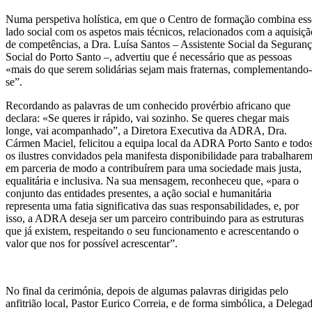
Numa perspetiva holística, em que o Centro de formação combina ess
lado social com os aspetos mais técnicos, relacionados com a aquisiçã
de competências, a Dra. Luísa Santos – Assistente Social da Seguran
Social do Porto Santo –, advertiu que é necessário que as pessoas
«mais do que serem solidárias sejam mais fraternas, complementando-
se”.
Recordando as palavras de um conhecido provérbio africano que
declara: «Se queres ir rápido, vai sozinho. Se queres chegar mais
longe, vai acompanhado”, a Diretora Executiva da ADRA, Dra.
Cármen Maciel, felicitou a equipa local da ADRA Porto Santo e todo
os ilustres convidados pela manifesta disponibilidade para trabalhare
em parceria de modo a contribuírem para uma sociedade mais justa,
equalitária e inclusiva. Na sua mensagem, reconheceu que, «para o
conjunto das entidades presentes, a ação social e humanitária
representa uma fatia significativa das suas responsabilidades, e, por
isso, a ADRA deseja ser um parceiro contribuindo para as estruturas
que já existem, respeitando o seu funcionamento e acrescentando o
valor que nos for possível acrescentar”.
No final da cerimónia, depois de algumas palavras dirigidas pelo
anfitrião local, Pastor Eurico Correia, e de forma simbólica, a Delega