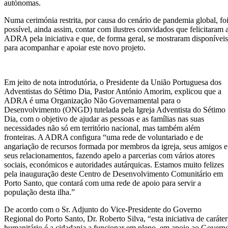
autónomas.
Numa cerimónia restrita, por causa do cenário de pandemia global, fo
possível, ainda assim, contar com ilustres convidados que felicitaram 
ADRA pela iniciativa e que, de forma geral, se mostraram disponíveis
para acompanhar e apoiar este novo projeto.
Em jeito de nota introdutória, o Presidente da União Portuguesa dos
Adventistas do Sétimo Dia, Pastor António Amorim, explicou que a
ADRA é uma Organização Não Governamental para o
Desenvolvimento (ONGD) tutelada pela Igreja Adventista do Sétimo
Dia, com o objetivo de ajudar as pessoas e as famílias nas suas
necessidades não só em território nacional, mas também além
fronteiras. A ADRA configura “uma rede de voluntariado e de
angariação de recursos formada por membros da igreja, seus amigos e
seus relacionamentos, fazendo apelo a parcerias com vários atores
sociais, económicos e autoridades autárquicas. Estamos muito felizes
pela inauguração deste Centro de Desenvolvimento Comunitário em
Porto Santo, que contará com uma rede de apoio para servir a
população desta ilha.”
De acordo com o Sr. Adjunto do Vice-Presidente do Governo
Regional do Porto Santo, Dr. Roberto Silva, “esta iniciativa de caráter
humanitário é a cidadania a funcionar em pleno, em apoio ao Govern